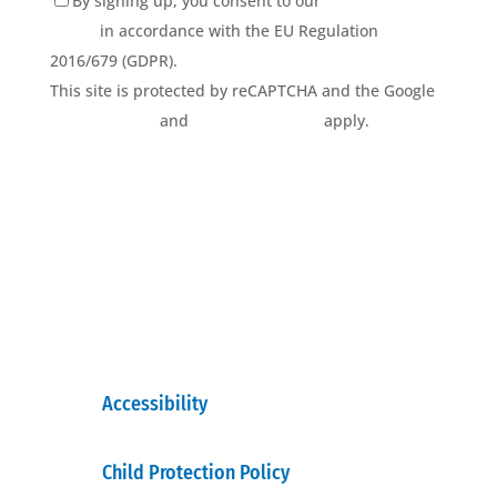
By signing up, you consent to our
Privacy Policy
terms
in accordance with the EU Regulation
2016/679 (GDPR).
This site is protected by reCAPTCHA and the Google
Privacy Policy
and
Terms of Service
apply.
Accessibility
Child Protection Policy