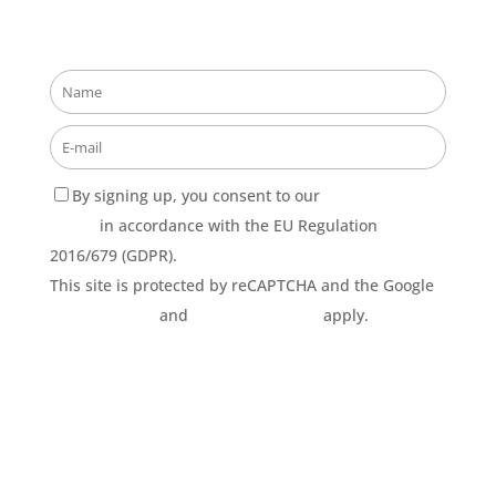
Stay updated about our opportunities!
By signing up, you consent to our
Privacy Policy
terms
in accordance with the EU Regulation
2016/679 (GDPR).
This site is protected by reCAPTCHA and the Google
Privacy Policy
and
Terms of Service
apply.