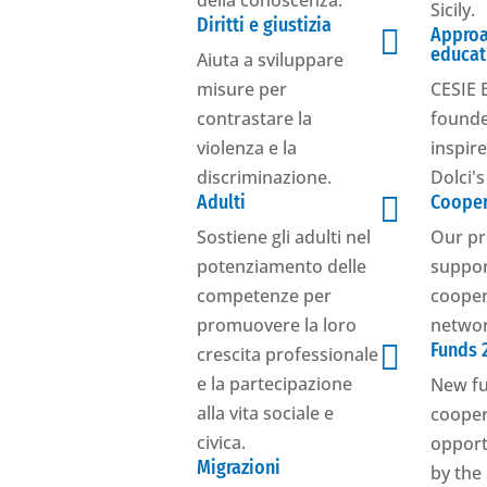
della conoscenza.
Sicily.
Diritti e giustizia

Approa
educat
Aiuta a sviluppare
misure per
CESIE 
contrastare la
founde
violenza e la
inspir
discriminazione.
Dolci'
Adulti

Cooper
Sostiene gli adulti nel
Our pr
potenziamento delle
suppo
competenze per
cooper
promuovere la loro
networ

Funds 
crescita professionale
e la partecipazione
New f
alla vita sociale e
cooper
civica.
opport
Migrazioni
by the