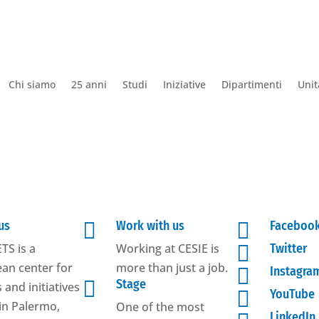
Chi siamo
25 anni
Studi
Iniziative
Dipartimenti
Unit
us

Work with us

Faceboo
TS is a
Working at CESIE is

Twitter
an center for
more than just a job.

Instagra

Stage
 and initiatives

YouTube
in Palermo,
One of the most
LinkedIn