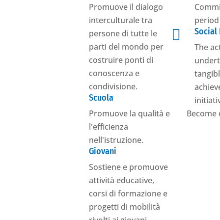
Promuove il dialogo
Commis
interculturale tra
period

Social
persone di tutte le
parti del mondo per
The ac
costruire ponti di
undert
conoscenza e
tangibl
condivisione.
achiev
Scuola
initiat
Promuove la qualità e
Become 
l'efficienza
nell'istruzione.
Giovani
Sostiene e promuove
attività educative,
corsi di formazione e
progetti di mobilità