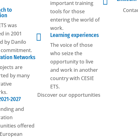

important training
ch to
Contac
tools for those
ion
entering the world of
ETS was
work.
d in 2001

Learning experiences
ed by Danilo
The voice of those
s commitment.
who seize the
ation Networks
opportunity to live
ojects are
and work in another
rted by many
country with CESIE
ative
ETS.
ks.
Discover our opportunities
2021-2027
unding and
ation
unities offered
 European