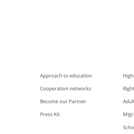
Who we are
Unit
Approach to education
High
Cooperation networks
Righ
Become our Partner
Adul
Press Kit
Migr
Scho