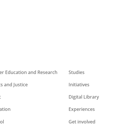
s
CESIE ETS for you
er Education and Research
Studies
ts and Justice
Initiatives
t
Digital Library
ation
Experiences
ol
Get involved