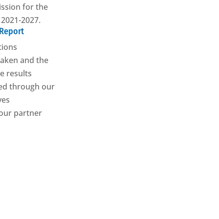
sion for the
 2021-2027.
 Report
tions
aken and the
e results
ed through our
ives
our partner