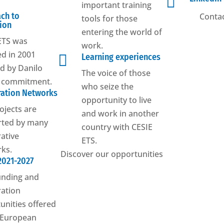

important training
ch to
Contac
tools for those
ion
entering the world of
ETS was
work.
d in 2001

Learning experiences
ed by Danilo
The voice of those
s commitment.
who seize the
ation Networks
opportunity to live
ojects are
and work in another
rted by many
country with CESIE
ative
ETS.
ks.
Discover our opportunities
2021-2027
unding and
ation
unities offered
 European