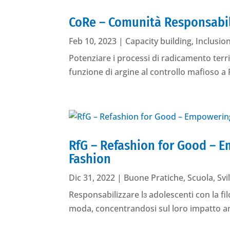
CoRe – Comunità Responsabil
Feb 10, 2023
|
Capacity building
,
Inclusio
Potenziare i processi di radicamento territ
funzione di argine al controllo mafioso a P
RfG – Refashion for Good – 
Fashion
Dic 31, 2022
|
Buone Pratiche
,
Scuola
,
Svi
Responsabilizzare lɜ adolescenti con la fil
moda, concentrandosi sul loro impatto am