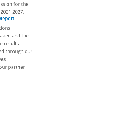
sion for the
 2021-2027.
 Report
tions
aken and the
e results
ed through our
ives
our partner