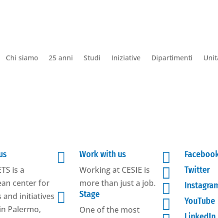
Chi siamo
25 anni
Studi
Iniziative
Dipartimenti
Unit
us

Work with us

Faceboo
TS is a
Working at CESIE is

Twitter
an center for
more than just a job.

Instagra

Stage
 and initiatives

YouTube
in Palermo,
One of the most
LinkedIn