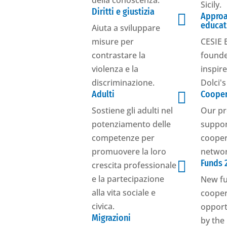
della conoscenza.
Sicily.
Diritti e giustizia

Approa
educat
Aiuta a sviluppare
misure per
CESIE 
contrastare la
founde
violenza e la
inspir
discriminazione.
Dolci'
Adulti

Cooper
Sostiene gli adulti nel
Our pr
potenziamento delle
suppo
competenze per
cooper
promuovere la loro
networ

Funds 
crescita professionale
e la partecipazione
New f
alla vita sociale e
cooper
civica.
opport
Migrazioni
by the