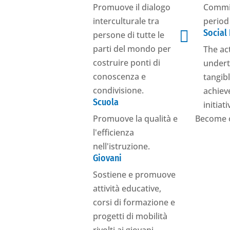
Promuove il dialogo
Commis
interculturale tra
period

Social
persone di tutte le
parti del mondo per
The ac
costruire ponti di
undert
conoscenza e
tangibl
condivisione.
achiev
Scuola
initiat
Promuove la qualità e
Become 
l'efficienza
nell'istruzione.
Giovani
Sostiene e promuove
attività educative,
corsi di formazione e
progetti di mobilità