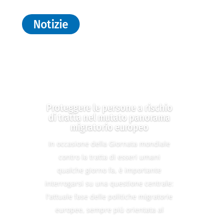
Notizie
Proteggere le persone a rischio
di tratta nel mutato panorama
migratorio europeo
In occasione della Giornata mondiale
contro la tratta di esseri umani
qualche giorno fa, è importante
interrogarsi su una questione centrale:
l'attuale fase delle politiche migratorie
europee, sempre più orientata al