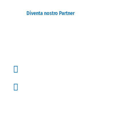
Diventa nostro Partner

Studi

Iniziative