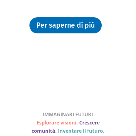
dell’etica e dello sviluppo umano.
Per saperne di più
3
25 anni di CESIE ETS
CESIE compie 25 anni
IMMAGINARI FUTURI
Esplorare visioni.
Crescere
comunità.
Inventare il futuro.