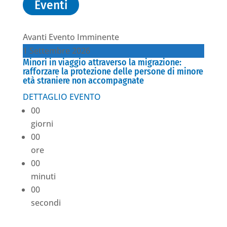
Eventi
Avanti
Evento Imminente
1
Settembre
2026
Minori in viaggio attraverso la migrazione:
rafforzare la protezione delle persone di minore
età straniere non accompagnate
DETTAGLIO EVENTO
00
giorni
00
ore
00
minuti
00
secondi