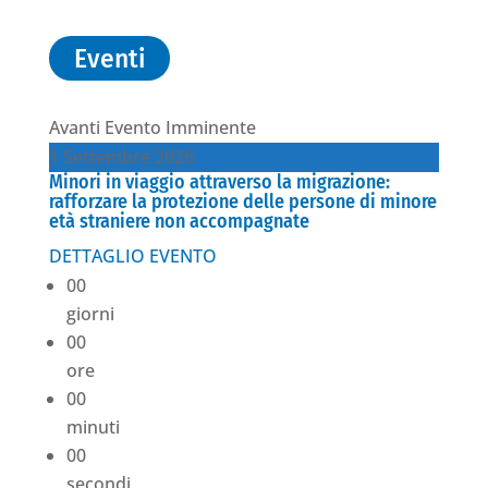
Eventi
Avanti
Evento Imminente
1
Settembre
2026
Minori in viaggio attraverso la migrazione:
rafforzare la protezione delle persone di minore
età straniere non accompagnate
DETTAGLIO EVENTO
00
giorni
00
ore
00
minuti
00
secondi