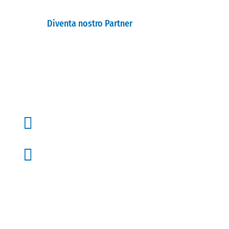
Diventa nostro Partner

Studi

Iniziative