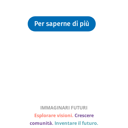
dell’etica e dello sviluppo umano.
Per saperne di più
3
25 anni di CESIE ETS
CESIE compie 25 anni
IMMAGINARI FUTURI
Esplorare visioni.
Crescere
comunità.
Inventare il futuro.