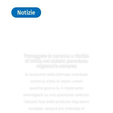
Notizie
Proteggere le persone a rischio
di tratta nel mutato panorama
migratorio europeo
In occasione della Giornata mondiale
contro la tratta di esseri umani
qualche giorno fa, è importante
interrogarsi su una questione centrale:
l'attuale fase delle politiche migratorie
europee, sempre più orientata al